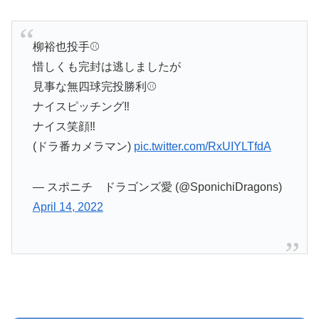
柳裕也投手⚾
惜しくも完封は逃しましたが
見事な無四球完投勝利⚾
ナイスピッチング‼️
ナイス笑顔‼️
(ドラ番カメラマン)
pic.twitter.com/RxUIYLTfdA
— スポニチ ドラゴンズ愛 (@SponichiDragons)
April 14, 2022