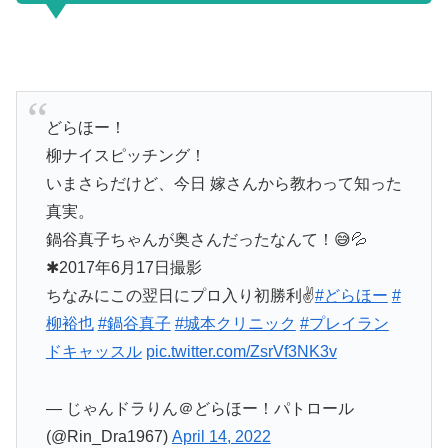
どらほー！
柳ナイスピッチング！
いまさらだけど、今日 嫁さんから教わって知った
真実。
鍋谷真子ちゃんが奥さんだったなんて！😅💦
✱2017年6月17日撮影
ちなみにこの翌日にプロ入り初勝利✌️
#どらほー
#
柳裕也
#鍋谷真子
#城本クリニック
#プレイラン
ドキャッスル
pic.twitter.com/ZsrVf3NK3v
— じゃんドラりん＠どらほー！パトロール
(@Rin_Dra1967)
April 14, 2022