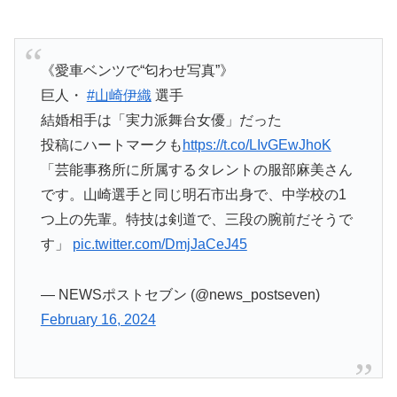
《愛車ベンツで“匂わせ写真”》
巨人・
#山崎伊織
選手
結婚相手は「実力派舞台女優」だった
投稿にハートマークも
https://t.co/LIvGEwJhoK
「芸能事務所に所属するタレントの服部麻美さん
です。山崎選手と同じ明石市出身で、中学校の1
つ上の先輩。特技は剣道で、三段の腕前だそうで
す」
pic.twitter.com/DmjJaCeJ45
— NEWSポストセブン (@news_postseven)
February 16, 2024