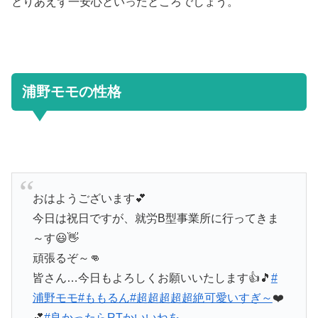
とりあえず一安心といったところでしょう。
浦野モモの性格
おはようございます💕
今日は祝日ですが、就労B型事業所に行ってきま
～す😃👋
頑張るぞ～👊
皆さん…今日もよろしくお願いいたします👍🎵
#
浦野モモ
#ももるん
#超超超超超絶可愛いすぎ～
❤️
💕
#良かったらRTかいいねを