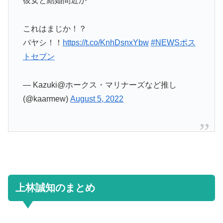
彼女と結婚間近か
これはまじか！？
バヤシ！！
https://t.co/KnhDsnxYbw
#NEWSポス
トセブン
— Kazuki@ホークス・マリナーズなど推し
(@kaarmew)
August 5, 2022
上林誠知のまとめ