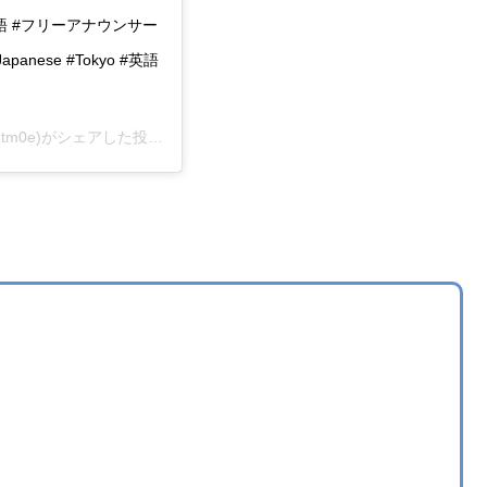
日本語 #フリーアナウンサー
panese #Tokyo #英語
etm0e)がシェアした投稿 –
2019年 4月月9日午前7時29分PDT