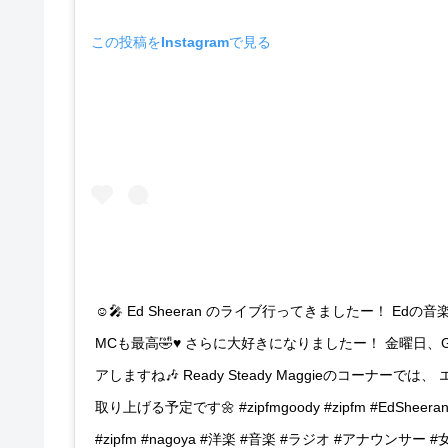
この投稿をInstagramで見る
☺︎🎤 Ed Sheeran のライブ行ってきましたー！ Ed
MCも最高🤣♥️ さらに大好きになりましたー！ 金曜日、
アしますね🎶 Ready Steady Maggieのコーナーで
取り上げる予定です🌼 #zipfmgoody #zipfm #EdSheeran
#zipfm #nagoya #洋楽 #音楽 #ラジオ #アナウンサ