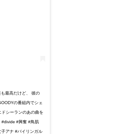
の音楽も最高だけど、 彼の
GOODYの番組内でシェ
は、 エドシーランのあの曲を
 #divide #興奮 #鳥肌
ー #女子アナ #バイリンガル