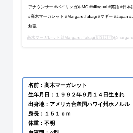
アナウンサー #バイリンガルMC #bilingual #英語 #
#高木マーガレット #MargaretTakagi #マギー #Japan #Ja
勉強
高木マーガレット🐰Margaret Takagi🇺🇸🇯🇵
(@margar
名前：高木マーガレット
生年月日：１９９２年９月１４日生まれ
出身地：アメリカ合衆国ハワイ州ホノルル
身長：１５１ｃｍ
体重：不明
血液型：A型