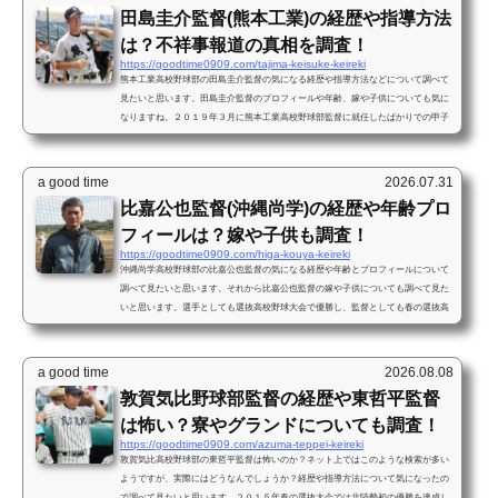
田島圭介監督(熊本工業)の経歴や指導方法
は？不祥事報道の真相を調査！
https://goodtime0909.com/tajima-keisuke-keireki
熊本工業高校野球部の田島圭介監督の気になる経歴や指導方法などについて調べて
見たいと思います。田島圭介監督のプロフィールや年齢、嫁や子供についても気に
なりますね。２０１９年３月に熊本工業高校野球部監督に就任したばかりでの甲子
園出場ですから、素晴らしい指導方法があるのか？本日は『田島圭介監督(熊本工
業)の経歴や指導方法は？不祥事報道の真相を調査！』と題してブログを更新したい
と思います。 田島圭介監督のプロフィール 名前：田島圭介 （たじま けいすけ）
a good time
2026.07.31
生年月日：１９８１年生まれ出身地：長崎県...
比嘉公也監督(沖縄尚学)の経歴や年齢プロ
フィールは？嫁や子供も調査！
https://goodtime0909.com/higa-kouya-keireki
沖縄尚学高校野球部の比嘉公也監督の気になる経歴や年齢とプロフィールについて
調べて見たいと思います。それから比嘉公也監督の嫁や子供についても調べて見た
いと思います。選手としても選抜高校野球大会で優勝し、監督としても春の選抜高
校野球大会と夏の選手権大会で優勝するという快挙を成し遂げている監督です。本
日は『比嘉公也監督(沖縄尚学)の経歴や年齢プロフィールは？嫁や子供も調査！』
と題してブログを更新したいと思います。 比嘉公也監督のプロフィール 比嘉公也監
a good time
2026.08.08
督！自分が高校時代、甲子園追っかけしてた...
敦賀気比野球部監督の経歴や東哲平監督
は怖い？寮やグランドについても調査！
https://goodtime0909.com/azuma-teppei-keireki
敦賀気比高校野球部の東哲平監督は怖いのか？ネット上ではこのような検索が多い
ようですが、実際にはどうなんでしょうか？経歴や指導方法について気になったの
で調べて見たいと思います。２０１５年春の選抜大会では北陸勢初の優勝を達成し