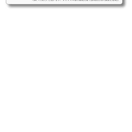
た監督としても知られているが、夏の選手権大会では優勝経験は無い。しかし、全
国屈指の強豪校である敦賀気比高校野球部であり、敦賀気比高校野球部が土嚢よう
な設備があるのか、寮やグランドについても調べて見たいと思います。本日は『敦
賀気比野球部監督の経歴や東哲平監督は怖い？寮やグラン...