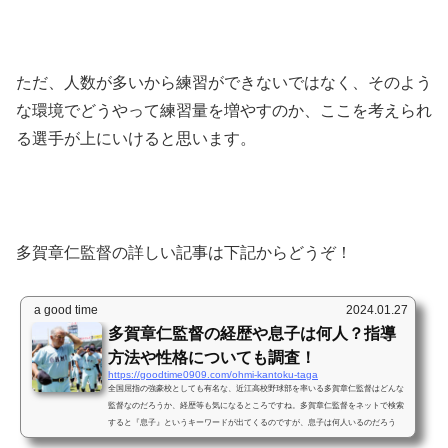
ただ、人数が多いから練習ができないではなく、そのよう
な環境でどうやって練習量を増やすのか、ここを考えられ
る選手が上にいけると思います。
多賀章仁監督の詳しい記事は下記からどうぞ！
a good time
2024.01.27
多賀章仁監督の経歴や息子は何人？指導
方法や性格についても調査！
https://goodtime0909.com/ohmi-kantoku-taga
全国屈指の強豪校としても有名な、近江高校野球部を率いる多賀章仁監督はどんな
監督なのだろうか、経歴等も気になるところですね。多賀章仁監督をネットで検索
すると『息子』というキーワードが出てくるのですが、息子は何人いるのだろう
か？そして、指導方法や性格についても調査してみたいと思います。本日は『多賀