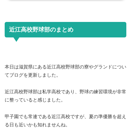
章仁監督の経歴や息子は何人？指導方法や性格についても調査！』と題してブログ
を書いていきたいと思います。 多賀章仁監督(近江高校)のプロフィール📸チーム取
材｜#近江（滋賀）取材日はあいにくの空模様...
近江高校野球部のまとめ
本日は滋賀県にある近江高校野球部の寮やグランドについ
てブログを更新しました。
近江高校野球部は私学高校であり、野球の練習環境が非常
に整っていると感じました。
甲子園でも常連である近江高校ですが、夏の準優勝を超え
る日も近いかも知れませんね。