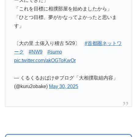
ーズにできた」
「これを目標に相撲部屋を始めましたから」
「ひとつ目標、夢がかなってよかったと思いま
す」
〔大の里 土俵入り稽古 5/29〕
#首都圏ネットワ
ーク
#NW9
#sumo
pic.twitter.com/akOGToKwOr
— くるくるおばけ＠ブログ「大相撲取組内容」
(@kuru2obake)
May 30, 2025