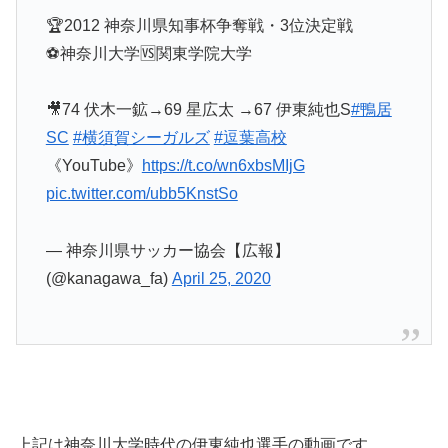
🏆2012 神奈川県知事杯争奪戦・3位決定戦
⚽神奈川大学🆚関東学院大学
🎥74 伏木一鉱→69 星広太 →67 伊東純也S
#鴨居
SC
#横須賀シーガルズ
#逗葉高校
《YouTube》
https://t.co/wn6xbsMIjG
pic.twitter.com/ubb5KnstSo
— 神奈川県サッカー協会【広報】
(@kanagawa_fa)
April 25, 2020
上記は神奈川大学時代の伊東純也選手の動画です。