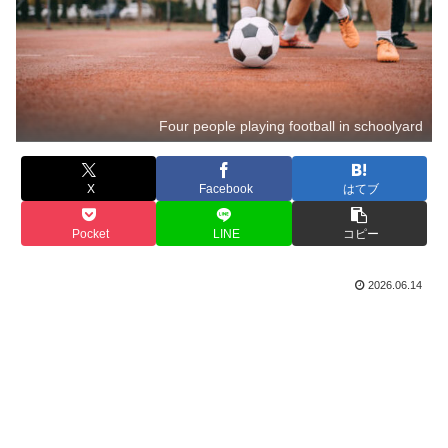
Four people playing football in schoolyard
X
Facebook
はてブ
Pocket
LINE
コピー
2026.06.14