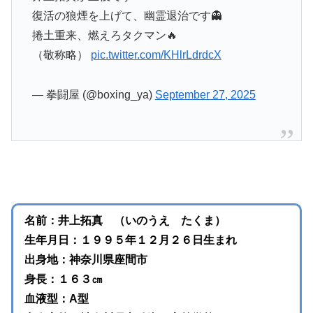
復活の狼煙を上げて、幽霊退治です👻
捲土重来、燃えろタクマン🔥
（敬称略）
pic.twitter.com/KHlrLdrdcX
— 拳闘屋 (@boxing_ya)
September 27, 2025
名前：井上拓真 （いのうえ たくま）
生年月日：１９９５年１２月２６日生まれ
出身地：神奈川県座間市
身長：１６３㎝
血液型：A型