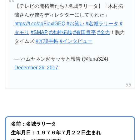
【テレビの開拓者たち / 名城ラリータ】「木村拓
哉さんが僕をディレクターにしてくれた」
https://t.co/aqFiaxIGEQ
#お笑い
#名城ラリータ
#
タモリ
#SMAP
#木村拓哉
#有田哲平
#全力
！脱力
タイムズ
#冗談手帖
#インタビュー
— ハムヤネン@サッサと報告 (@funa324)
December 26, 2017
名前：名城ラリータ
生年月日：１９７６年７月２２日生まれ