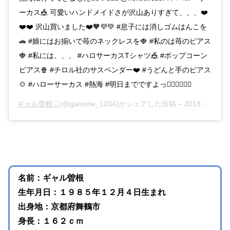
ーカス🎪 可愛いハンドメイドさが沢山ありすぎて、、、❤️
❤️❤️ 沢山買いました❤️🧡💜💚 #息子には消しゴムはんこを
🚗 #娘にはお揃いで苺のネックレスを🍓 #私のは苺のピアス
🍓 #私には、、、 #ハロサーカスTシャツ🎪 #ポップコーン
ピアス🍿 #チロル社のサスペンダー❤️ #うどんと手のピアス
🍲 #ハローサーカス #熱海 #明日までですよっ🕴🏻🕴🏻🕴🏻
ギャル曽根♡
(@galsone_1204)がシェアした投稿 –
2018年 9月月29日午前8時33分PDT
名前：ギャル曽根
生年月日：１９８５年１２月４日生まれ
出身地：京都府舞鶴市
身長：１６２ｃｍ