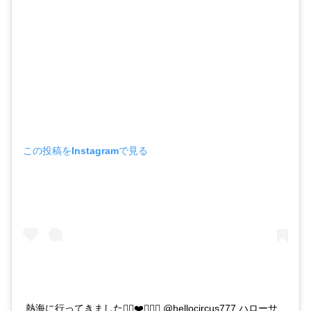
この投稿をInstagramで見る
熱海に行ってきました🕴🏻❤️🧡💚💜 @hellocircus777 ハローサ