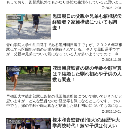
もしており、監督業以外でもかなり多忙な生活をしていると思いま
す。 年収は一体どれ位の金額を稼いでいるのだろうか？ 暇...
2025.12.08
黒田朝日の父親や兄弟も箱根駅伝
箱根駅伝
経験者？家族構成についても調
査！
青山学院大学の注目選手である黒田朝日選手ですが、２０２６年箱根
駅伝でも区間新記録の活躍が期待されている。 そんな黒田選手です
が、父親や兄弟について気になっている人が多いようですので、今回
詳しく調べてみたいと思います。 父親や兄弟も箱根駅伝経...
2025.11.25
花田勝彦監督の嫁の年齢や顔写真
箱根駅伝
は？結婚した馴れ初めや子供の人
数も調査！
早稲田大学競走部駅伝監督の花田勝彦監督について書いていきたいと
思いますが、どんな監督なのか経歴等も気になるところです。 その
中でも、嫁の年齢や顔写真など結婚した馴れ初めについても気になる
ところですね！ 嫁も陸上経験がある女性なのだろうか？花...
2025.10.01
榎木和貴監督(創価大)の経歴や大
箱根駅伝
学高校時代！嫁や子供は何人い