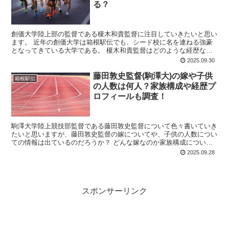
る？
創価大学陸上部の監督である榎木和貴監督に注目していきたいと思い
ます。 近年の創価大学は箱根駅伝でも、シード校に名を連ねる強豪
となってきている大学である。 榎木和貴監督はどのような経歴なの
かや、大学時代はどんな選手だったのか気になるところです...
2025.09.30
藤田敦史監督(駒澤大)の嫁や子供
箱根駅伝
の人数は何人？家族構成や経歴プ
ロフィールも調査！
駒澤大学陸上競技部監督である藤田敦史監督について色々書いていき
たいと思いますが、藤田敦史監督の嫁についてや、子供の人数につい
ての情報は出ているのだろうか？ どんな嫁なのか家族構成について
も気になるところですね。 それから藤田敦史監督の経歴や...
2025.09.28
スポンサーリンク