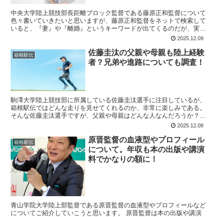
中央大学陸上競技部長距離ブロック監督である藤原正和監督について
色々書いていきたいと思いますが、藤原正和監督をネットで検索して
いると、『妻』や『離婚』というキーワードが出てくるのだが、実際
に離婚しているのだろうか？ 現在は再婚していると言う情...
2025.12.09
佐藤圭汰の父親や母親も陸上経験
箱根駅伝
者？兄弟や進路についても調査！
駒澤大学陸上競技部に所属している佐藤圭汰選手に注目しているが、
箱根駅伝ではどんな走りを見せてくれるのか、非常に楽しみである。
そんな佐藤圭汰選手ですが、父親や母親はどんな人なんだろうか？
両親二人とも陸上経験者なのか、気になるところですね！...
2025.12.08
原晋監督の血液型やプロフィール
箱根駅伝
について。年収も本の出版や講演
料でかなりの額に！
青山学院大学陸上部監督である原晋監督の血液型やプロフィールなど
についてご紹介していこうと思います。 原晋監督は本の出版や講演