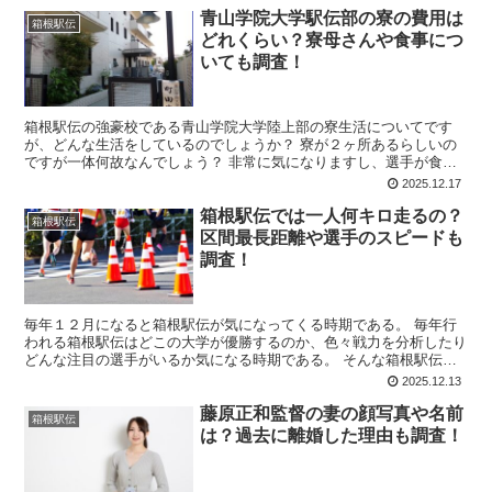
青山学院大学駅伝部の寮の費用は
箱根駅伝
どれくらい？寮母さんや食事につ
いても調査！
箱根駅伝の強豪校である青山学院大学陸上部の寮生活についてです
が、どんな生活をしているのでしょうか？ 寮が２ヶ所あるらしいの
ですが一体何故なんでしょう？ 非常に気になりますし、選手が食べ
る食事はどれくらいの量を作っているのかなど、他にも寮費な...
2025.12.17
箱根駅伝では一人何キロ走るの？
箱根駅伝
区間最長距離や選手のスピードも
調査！
毎年１２月になると箱根駅伝が気になってくる時期である。 毎年行
われる箱根駅伝はどこの大学が優勝するのか、色々戦力を分析したり
どんな注目の選手がいるか気になる時期である。 そんな箱根駅伝で
すが、一人何キロ走るのか？ １区から１０区の区間で襷を...
2025.12.13
藤原正和監督の妻の顔写真や名前
箱根駅伝
は？過去に離婚した理由も調査！